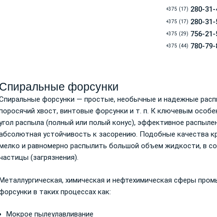
280-31-
+375 (17)
280-31-
+375 (17)
756-21-
+375 (29)
780-79-
+375 (44)
Спиральные форсунки
Спиральные форсунки — простые, необычные и надежные распыли
поросячий хвост, винтовые форсунки
и т. п.
К ключевым особен
угол распыла (полный или полый конус), эффективное распыле
абсолютная устойчивость к засорению. Подобные качества кр
мелко и равномерно распылить большой объем жидкости, в с
частицы (загрязнения).
Металлургическая, химическая и нефтехимическая сферы про
форсунки в таких процессах как:
Мокрое пылеулавливание