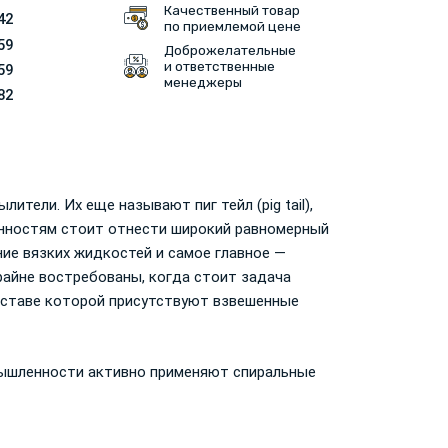
Качественный товар
42
по приемлемой цене
59
Доброжелательные
и ответственные
59
менеджеры
82
тели. Их еще называют пиг тейл (pig tail),
ностям стоит отнести широкий равномерный
ние вязких жидкостей и самое главное —
айне востребованы, когда стоит задача
оставе которой присутствуют взвешенные
мышленности активно применяют спиральные