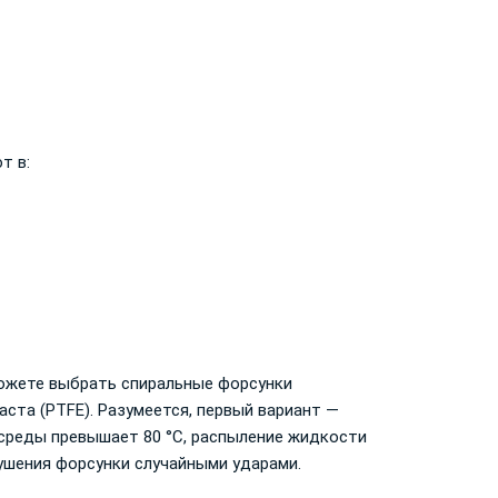
т в:
ожете выбрать спиральные форсунки
ста (PTFE). Разумеется, первый вариант —
среды превышает 80 °C, распыление жидкости
ушения форсунки случайными ударами.