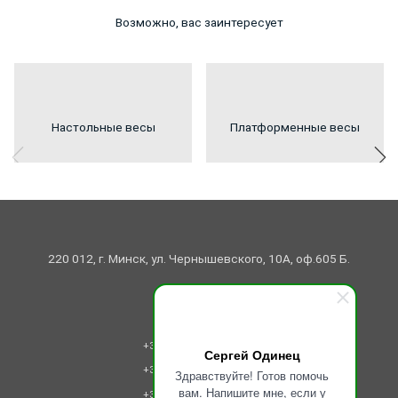
Возможно, вас заинтересует
Настольные весы
Платформенные весы
220 012, г. Минск, ул. Чернышевского, 10А, оф.605 Б.
Контакты
280-31-30
+375 (17)
Сергей Одинец
280-31-42
+375 (17)
Здравствуйте! Готов помочь
вам. Напишите мне, если у
280-31-59
+375 (17)